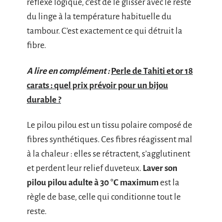
réflexe logique, c’est de le glisser avec le reste
du linge à la température habituelle du
tambour. C’est exactement ce qui détruit la
fibre.
A lire en complément :
Perle de Tahiti et or 18
carats : quel prix prévoir pour un bijou
durable ?
Le pilou pilou est un tissu polaire composé de
fibres synthétiques. Ces fibres réagissent mal
à la chaleur : elles se rétractent, s’agglutinent
et perdent leur relief duveteux.
Laver son
pilou pilou adulte à 30 °C maximum
est la
règle de base, celle qui conditionne tout le
reste.