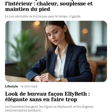
l’intérieur : chaleur, souplesse et
maintien du pied
Le cuir véritable ne triche pas avec le temps : il garde
…
Lifestyle
6 min read
Look de bureau façon EllyBeth :
élégante sans en faire trop
Les frontières bougent, les lignes se déplacent, et les dogmes
vestimentaires tombent
…