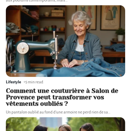
aux podiums contemporains, mais
…
Lifestyle
5 min read
Comment une couturière à Salon de
Provence peut transformer vos
vêtements oubliés ?
Un pantalon oublié au fond d'une armoire ne perd rien de sa
…