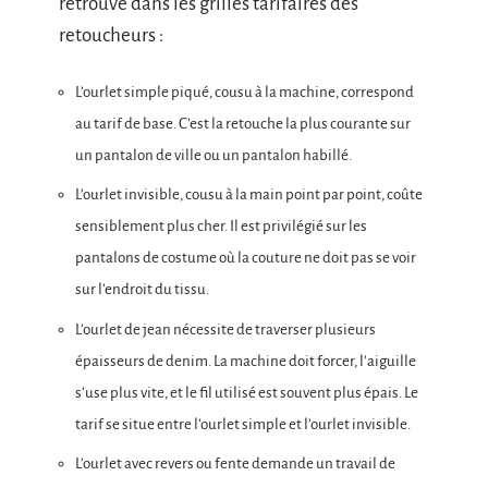
retrouve dans les grilles tarifaires des
retoucheurs :
L’ourlet simple piqué, cousu à la machine, correspond
au tarif de base. C’est la retouche la plus courante sur
un pantalon de ville ou un pantalon habillé.
L’ourlet invisible, cousu à la main point par point, coûte
sensiblement plus cher. Il est privilégié sur les
pantalons de costume où la couture ne doit pas se voir
sur l’endroit du tissu.
L’ourlet de jean nécessite de traverser plusieurs
épaisseurs de denim. La machine doit forcer, l’aiguille
s’use plus vite, et le fil utilisé est souvent plus épais. Le
tarif se situe entre l’ourlet simple et l’ourlet invisible.
L’ourlet avec revers ou fente demande un travail de