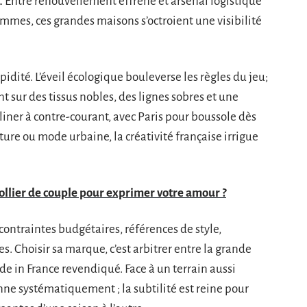
. Entre renouvellement effréné et arsenal logistique
femmes, ces grandes maisons s’octroient une visibilité
apidité. L’éveil écologique bouleverse les règles du jeu;
nt sur des tissus nobles, des lignes sobres et une
liner à contre-courant, avec Paris pour boussole dès
outure ou mode urbaine, la créativité française irrigue
ollier de couple pour exprimer votre amour ?
contraintes budgétaires, références de style,
. Choisir sa marque, c’est arbitrer entre la grande
de in France revendiqué. Face à un terrain aussi
nne systématiquement ; la subtilité est reine pour