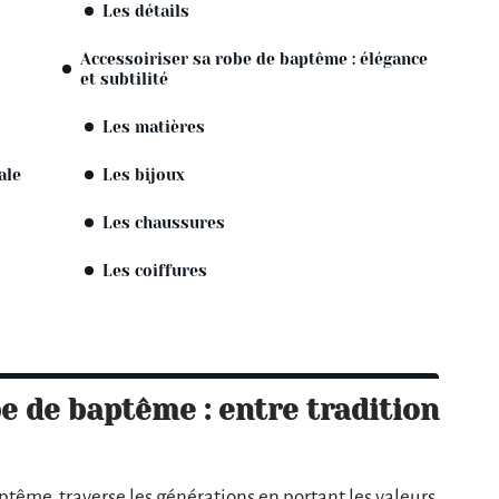
Les détails
Accessoiriser sa robe de baptême : élégance
et subtilité
Les matières
ale
Les bijoux
Les chaussures
Les coiffures
e de baptême : entre tradition
tême, traverse les générations en portant les valeurs