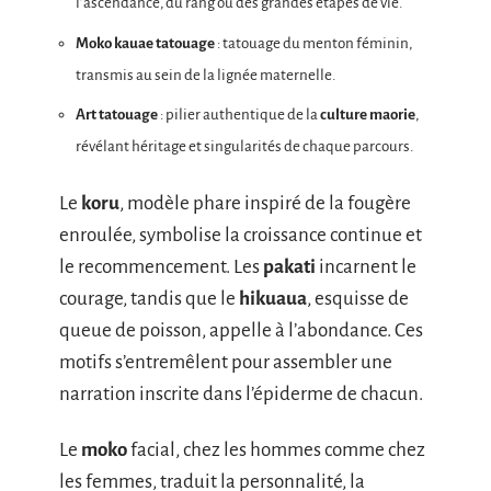
l’ascendance, du rang ou des grandes étapes de vie.
Moko kauae tatouage
: tatouage du menton féminin,
transmis au sein de la lignée maternelle.
Art tatouage
: pilier authentique de la
culture maorie
,
révélant héritage et singularités de chaque parcours.
Le
koru
, modèle phare inspiré de la fougère
enroulée, symbolise la croissance continue et
le recommencement. Les
pakati
incarnent le
courage, tandis que le
hikuaua
, esquisse de
queue de poisson, appelle à l’abondance. Ces
motifs s’entremêlent pour assembler une
narration inscrite dans l’épiderme de chacun.
Le
moko
facial, chez les hommes comme chez
les femmes, traduit la personnalité, la