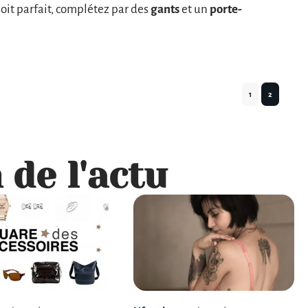
soit parfait, complétez par des
gants
et un
porte-
1
2
 de l'actu